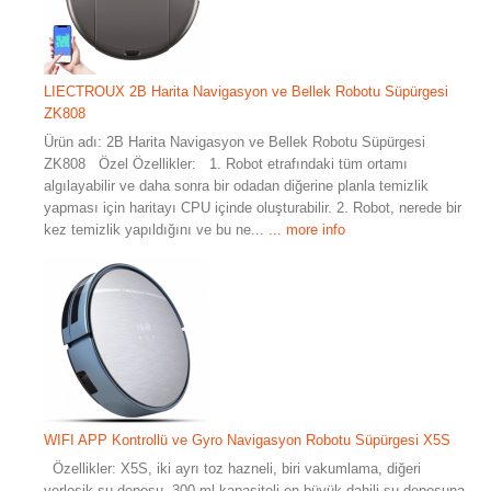
LIECTROUX 2B Harita Navigasyon ve Bellek Robotu Süpürgesi
ZK808
Ürün adı: 2B Harita Navigasyon ve Bellek Robotu Süpürgesi
ZK808 Özel Özellikler: 1. Robot etrafındaki tüm ortamı
algılayabilir ve daha sonra bir odadan diğerine planla temizlik
yapması için haritayı CPU içinde oluşturabilir. 2. Robot, nerede bir
kez temizlik yapıldığını ve bu ne...
... more info
WIFI APP Kontrollü ve Gyro Navigasyon Robotu Süpürgesi X5S
Özellikler: X5S, iki ayrı toz hazneli, biri vakumlama, diğeri
yerleşik su deposu, 300 ml kapasiteli en büyük dahili su deposuna