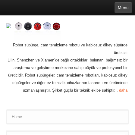
Menu
English
繁體中文
Español
русский
Қазақша
Français
Deutsch
Português
日本語
한국어
Nederlands
belgischen
čeština
عربي
Ελληνικά
Robot süpürge, cam temizleme robotu ve kablosuz dikey süpürge
עברית
Latvijas
Slovenija
üreticisi
Magyar
Lietuva
Dansk
Polski
Svenska
Italiano
ไทย
Lilin, Shenzhen ve Xiamen’de bağlı ortaklıkları bulunan, bağımsız bir
Suomi
Hrvatski
Română
Mongolian
bāṅlā
Norsk
Türkçe
Ўзбек тили
araştırma ve geliştirme merkezine sahip büyük ve profesyonel bir
india
Tiếng Việt
íslenska
Estonia
Bulgarian
Ukrainian
Slovenčina
üreticidir. Robot süpürgeler, cam temizleme robotları, kablosuz dikey
süpürgeler ve diğer ev temizlik cihazlarının tasarımı ve üretiminde
uzmanlaşmıştır. Şirket güçlü bir teknik ekibe sahiptir...
daha
Home