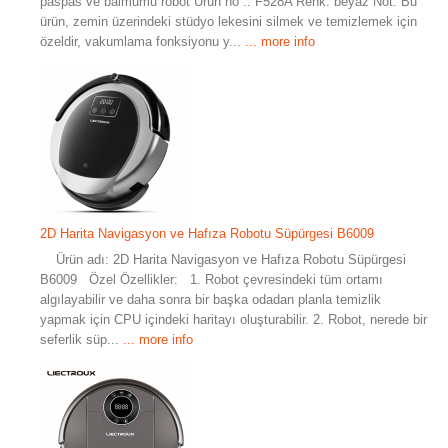
paspas ve balmumu robot Ürün no .: F528A Renk: beyaz Not: Bu
ürün, zemin üzerindeki stüdyo lekesini silmek ve temizlemek için
özeldir, vakumlama fonksiyonu y...
... more info
2D Harita Navigasyon ve Hafıza Robotu Süpürgesi B6009
Ürün adı: 2D Harita Navigasyon ve Hafıza Robotu Süpürgesi
B6009 Özel Özellikler: 1. Robot çevresindeki tüm ortamı
algılayabilir ve daha sonra bir başka odadan planla temizlik
yapmak için CPU içindeki haritayı oluşturabilir. 2. Robot, nerede bir
seferlik süp...
... more info