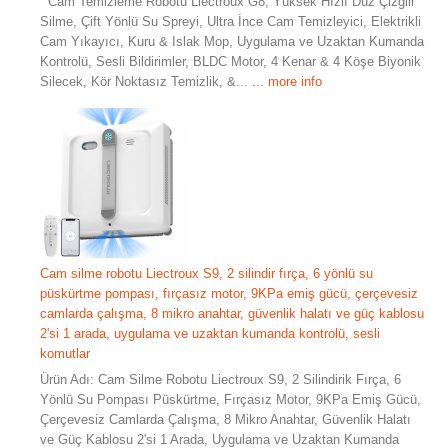
Cam Temizleme Robotu Liectroux G8, Yüksek Hızlı Düz Çizgili
Silme, Çift Yönlü Su Spreyi, Ultra İnce Cam Temizleyici, Elektrikli
Cam Yıkayıcı, Kuru & Islak Mop, Uygulama ve Uzaktan Kumanda
Kontrolü, Sesli Bildirimler, BLDC Motor, 4 Kenar & 4 Köşe Biyonik
Silecek, Kör Noktasız Temizlik, &...
... more info
Cam silme robotu Liectroux S9, 2 silindir fırça, 6 yönlü su
püskürtme pompası, fırçasız motor, 9KPa emiş gücü, çerçevesiz
camlarda çalışma, 8 mikro anahtar, güvenlik halatı ve güç kablosu
2'si 1 arada, uygulama ve uzaktan kumanda kontrolü, sesli
komutlar
Ürün Adı: Cam Silme Robotu Liectroux S9, 2 Silindirik Fırça, 6
Yönlü Su Pompası Püskürtme, Fırçasız Motor, 9KPa Emiş Gücü,
Çerçevesiz Camlarda Çalışma, 8 Mikro Anahtar, Güvenlik Halatı
ve Güç Kablosu 2'si 1 Arada, Uygulama ve Uzaktan Kumanda