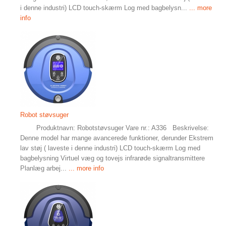
i denne industri) LCD touch-skærm Log med bagbelysn...
... more
info
Robot støvsuger
Produktnavn: Robotstøvsuger Vare nr.: A336 Beskrivelse:
Denne model har mange avancerede funktioner, derunder Ekstrem
lav støj ( laveste i denne industri) LCD touch-skærm Log med
bagbelysning Virtuel væg og tovejs infrarøde signaltransmittere
Planlæg arbej...
... more info