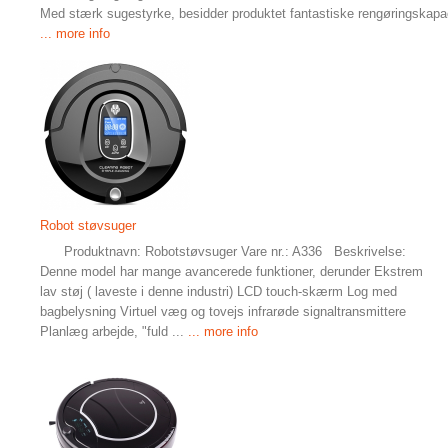
Med stærk sugestyrke, besidder produktet fantastiske rengøringskapac
... more info
Robot støvsuger
Produktnavn: Robotstøvsuger Vare nr.: A336 Beskrivelse:
Denne model har mange avancerede funktioner, derunder Ekstrem
lav støj ( laveste i denne industri) LCD touch-skærm Log med
bagbelysning Virtuel væg og tovejs infrarøde signaltransmittere
Planlæg arbejde, "fuld ...
... more info