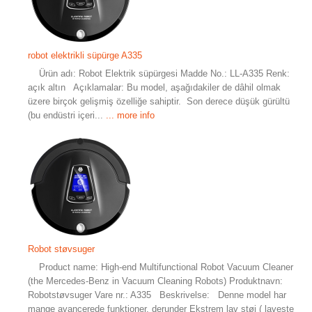
robot elektrikli süpürge A335
Ürün adı: Robot Elektrik süpürgesi Madde No.: LL-A335 Renk:
açık altın Açıklamalar: Bu model, aşağıdakiler de dâhil olmak
üzere birçok gelişmiş özelliğe sahiptir. Son derece düşük gürültü
(bu endüstri içeri...
... more info
Robot støvsuger
Product name: High-end Multifunctional Robot Vacuum Cleaner
(the Mercedes-Benz in Vacuum Cleaning Robots) Produktnavn:
Robotstøvsuger Vare nr.: A335 Beskrivelse: Denne model har
mange avancerede funktioner, derunder Ekstrem lav støj ( laveste