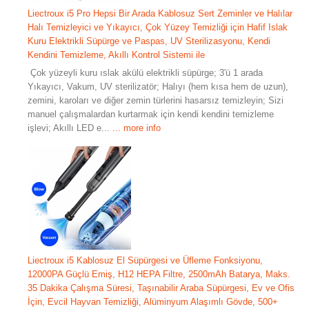
Liectroux i5 Pro Hepsi Bir Arada Kablosuz Sert Zeminler ve Halılar
Halı Temizleyici ve Yıkayıcı, Çok Yüzey Temizliği için Hafif Islak
Kuru Elektrikli Süpürge ve Paspas, UV Sterilizasyonu, Kendi
Kendini Temizleme, Akıllı Kontrol Sistemi ile
Çok yüzeyli kuru ıslak akülü elektrikli süpürge; 3'ü 1 arada
Yıkayıcı, Vakum, UV sterilizatör; Halıyı (hem kısa hem de uzun),
zemini, karoları ve diğer zemin türlerini hasarsız temizleyin; Sizi
manuel çalışmalardan kurtarmak için kendi kendini temizleme
işlevi; Akıllı LED e...
... more info
Liectroux i5 Kablosuz El Süpürgesi ve Üfleme Fonksiyonu,
12000PA Güçlü Emiş, H12 HEPA Filtre, 2500mAh Batarya, Maks.
35 Dakika Çalışma Süresi, Taşınabilir Araba Süpürgesi, Ev ve Ofis
İçin, Evcil Hayvan Temizliği, Alüminyum Alaşımlı Gövde, 500+