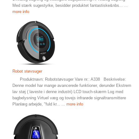
Med stærk sugestyrke, besidder produktet fantastiske&nbs...
...
more info
Robot støvsuger
Produktnavn: Robotstøvsuger Vare nr.: A338 Beskrivelse:
Denne model har mange avancerede funktioner, derunder Ekstrem
lav støj ( laveste i denne industri) LCD touch-skærm Log med
bagbelysning Virtuel væg og tovejs infrarøde signaltransmittere
Planlæg arbejde, "fuld kr...
... more info