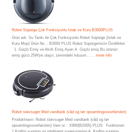
Robot Süpürge Çok Fonksiyonlu Islak ve Kuru B3000PLUS
Ürün adı: Su Tankı ile Çok Fonksiyonlu Robot Süpürge (Islak ve
Kuru Mop) Ürün No .: B3000 PLUS Robot Süpürgemizin Özellikleri
1. Güçlü Emiş ve Akıllı Emiş Ayarı A. Güçlü emiş Bu ürünün
emiş gücü 25W'ye ulaşır, zemindeki k&uum...
... more info
Robot støvsuger Med vandtank (våd og tør opsamlingsoverførslen)
Produktnavn: Robot støvsuger Med vandtank (våd og tør
opsamlingsoverførslen) Vare nr.: X900(B2005) PLUS Funktioner:
1.Kraftig sugning og intelligent sugejustering A. Kraftig sugning